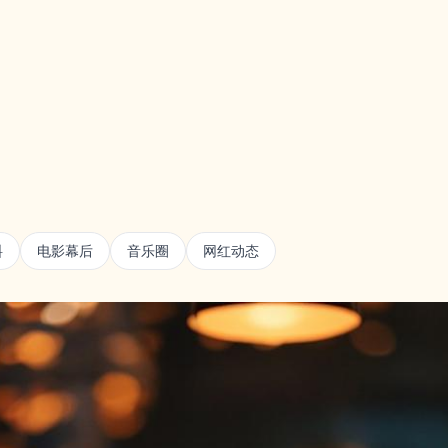
料
电影幕后
音乐圈
网红动态