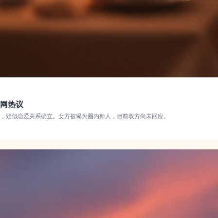
网热议
，疑似恋爱关系确立。女方被曝为圈内新人，目前双方尚未回应。