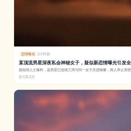
恋情曝光
2小时前
某顶流男星深夜私会神秘女子，疑似新恋情曝光引发全
据知情人士爆料，该男星已连续三周与同一女子共进晚餐，两人举止亲密
128.5万